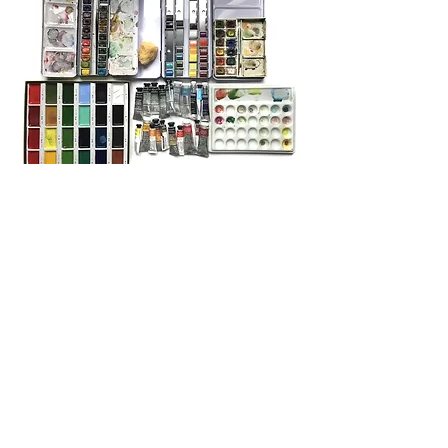
Handling the tools
˜
A part of drawing pleasure resides in the
choice of tools.
With only a few basic tools, possibilities of
expression and transcription
or interpretation are infinite.
There is also the attachment to a specific
tool regarding its efficiency, its history,
and its sentimental value.